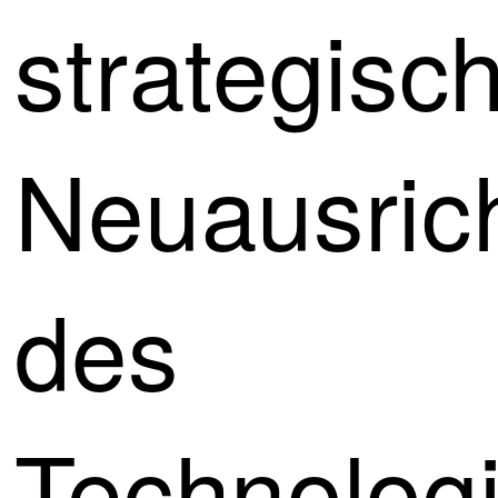
strategisc
Neuausric
des
Technolog