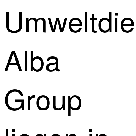
Umweltdien
Alba
Group